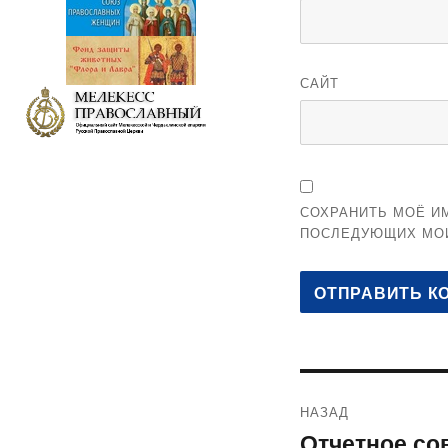
САЙТ
СОХРАНИТЬ МОЁ ИМ
ПОСЛЕДУЮЩИХ МО
Навигация
НАЗАД
по
Отчетное со
Предыдущая