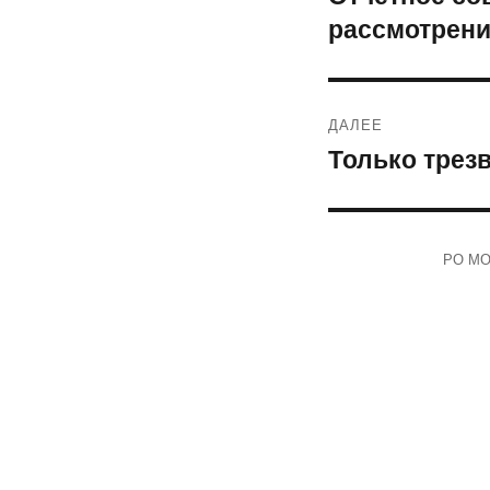
рассмотрени
запись:
записям
ДАЛЕЕ
Только трезв
Следующая
запись:
РО МОО