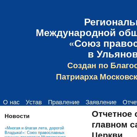
Региональ
Международной общ
«Союз право
в Ульяно
Создан по Благо
Патриарха Московск
О нас
Устав
Правление
Заявление
Отче
Отчетное 
Новости
главном с
«Многая и благая лета, дорогой
Церкви
Владыка!»: Союз православных
женщин поздравил Митрополита