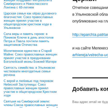
Симбирского и Новоспасского
Отчетное совещани
Лонгина с 65-летием
Царская семья как образ духовного
в Ульяновской обла
благочестия: Союз православных
женщин принял участие в
опубликовано на г
общегородском крестном ходе в
Ульяновске
Сила веры и память героев: в
http://eparchia.patri
Поником Ключе в день апостолов
Петра и Павла почтили память
защитников Отечества
и на сайте Мелеке
Молитвенное единство в Старой
Майне: Союз православных женщин
arhiereja/vstrecha-
принял участие в праздновании
Боголюбской иконы Божией Матери
Святость семейства: в Ульяновске
чествовали многодетные семьи
региона
С верой и любовью под покровом
Небесной Заступницы: Союз
Добавить ко
православных женщин принял
участие в общегородском Крестном
ходе
Святыня на Симбирской земле:
Ваш адрес email не буд
члены Союза православных женщин