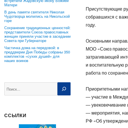
встретили Жадовскую икону Божией
Матери
Присутствующие ру
В день памяти святителя Николая
Чудотворца молились на Никольской
собравшихся с важ
горе
году.
Сохранение традиционных ценностей:
представители Союза православных
женщин приняли участие в заседании
Основными направл
Совета при Губернаторе
Частичка дома на передовой: в
МОО «Союз правосл
преддверии Дня Победы собраны 350
комплектов «сухих душей» для
затрагивающей инт
наших воинов
и воспитательную р
работа по сохранен
Поиск
Приоритетными нап
— участие в Между
— увековечивание и
— мероприятия, на
ССЫЛКИ
РФ «Об утверждени