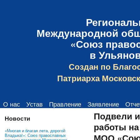
Региональ
Международной общ
«Союз право
в Ульяно
Создан по Благо
Патриарха Московск
О нас
Устав
Правление
Заявление
Отче
Подвели и
Новости
работы на
«Многая и благая лета, дорогой
МОО «Сою
Владыка!»: Союз православных
женщин поздравил Митрополита