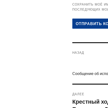
СОХРАНИТЬ МОЁ ИМ
ПОСЛЕДУЮЩИХ МО
Навигация
НАЗАД
по
Предыдущая
запись:
записям
Сообщение об исп
ДАЛЕЕ
Крестный х
Следующая
запись: