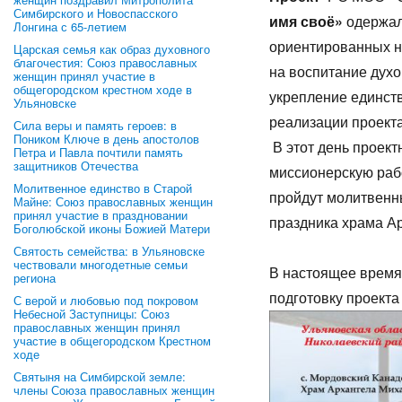
Симбирского и Новоспасского
имя своё»
одержал
Лонгина с 65-летием
ориентированных н
Царская семья как образ духовного
благочестия: Союз православных
на воспитание духо
женщин принял участие в
общегородском крестном ходе в
укрепление единст
Ульяновске
реализации проекта
Сила веры и память героев: в
Поником Ключе в день апостолов
В этот день проект
Петра и Павла почтили память
защитников Отечества
миссионерскую рабо
Молитвенное единство в Старой
пройдут молитвенн
Майне: Союз православных женщин
принял участие в праздновании
праздника храма А
Боголюбской иконы Божией Матери
Святость семейства: в Ульяновске
чествовали многодетные семьи
В настоящее время 
региона
подготовку проекта
С верой и любовью под покровом
Небесной Заступницы: Союз
православных женщин принял
участие в общегородском Крестном
ходе
Святыня на Симбирской земле:
члены Союза православных женщин