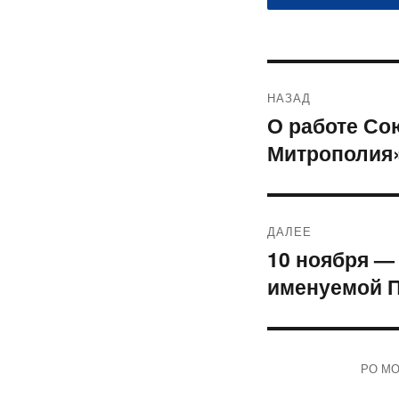
Навигация
НАЗАД
по
О работе Со
Предыдущая
Митрополия
запись:
записям
ДАЛЕЕ
10 ноября —
Следующая
именуемой П
запись:
РО МОО