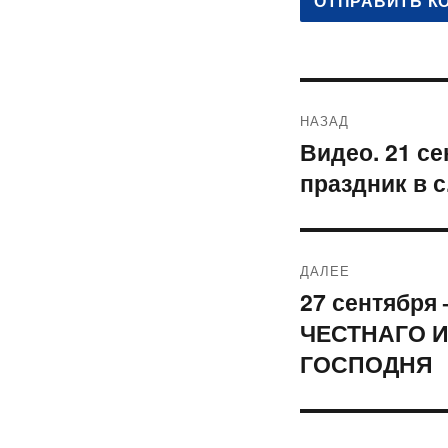
Навигация
НАЗАД
по
Видео. 21 с
Предыдущая
праздник в 
запись:
записям
ДАЛЕЕ
27 сентябр
Следующая
ЧЕСТНАГО 
запись:
ГОСПОДНЯ