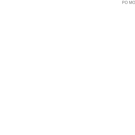
РО МОО