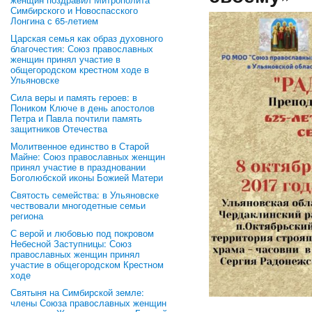
Симбирского и Новоспасского
Лонгина с 65-летием
Царская семья как образ духовного
благочестия: Союз православных
женщин принял участие в
общегородском крестном ходе в
Ульяновске
Сила веры и память героев: в
Поником Ключе в день апостолов
Петра и Павла почтили память
защитников Отечества
Молитвенное единство в Старой
Майне: Союз православных женщин
принял участие в праздновании
Боголюбской иконы Божией Матери
Святость семейства: в Ульяновске
чествовали многодетные семьи
региона
С верой и любовью под покровом
Небесной Заступницы: Союз
православных женщин принял
участие в общегородском Крестном
ходе
Святыня на Симбирской земле:
члены Союза православных женщин