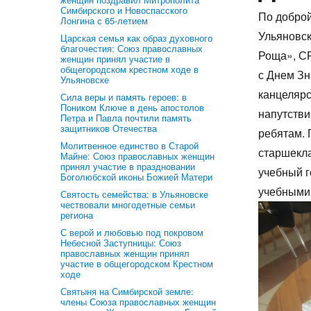
Симбирского и Новоспасского
По добро
Лонгина с 65-летием
Ульяновск
Царская семья как образ духовного
благочестия: Союз православных
Ро­ща», С
женщин принял участие в
общегородском крестном ходе в
с Днем Зн
Ульяновске
канцелярс
Сила веры и память героев: в
Поником Ключе в день апостолов
напутстви
Петра и Павла почтили память
защитников Отечества
ребятам. 
Молитвенное единство в Старой
старшекла
Майне: Союз православных женщин
принял участие в праздновании
учебный 
Боголюбской иконы Божией Матери
учебными
Святость семейства: в Ульяновске
чествовали многодетные семьи
региона
С верой и любовью под покровом
Небесной Заступницы: Союз
православных женщин принял
участие в общегородском Крестном
ходе
Святыня на Симбирской земле:
члены Союза православных женщин