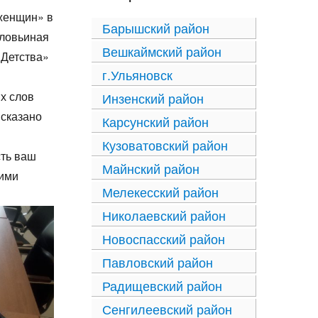
женщин» в
Барышский район
­ловьиная
Вешкаймский район
Детс­тва»
г.Ульяновск
х слов
Инзенский район
 сказано
Карсунский район
Кузоватовский район
сть ваш
Майнский район
кими
Мелекесский район
Николаевский район
Новоспасский район
Павловский район
Радищевский район
Сенгилеевский район