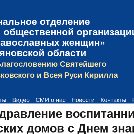
нальное отделение
 общественной организаци
равославных женщин»
ьяновской области
Благословению Святейшего
ковского и Всея Руси Кирилла
ты
Видео
СМИ о нас
Новости
Контакты
дравление воспитанн
ских домов с Днем зн