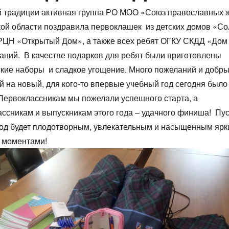
й традиции активная группа РО МОО «Союз православных 
ой области позд­ра­вила первоклашек из детс­ких до­мов «Со
РЦН «Отк­ры­тый Дом», а также всех ребят ОГ­КУ СКДД «Дом 
а­ний. В качестве подарков для ребят были приготовлены
кие наборы и сладкое угощение. Много пожеланий и добры
й на новый, для кого-то впервые учебный год сегодня было
Первоклассникам мы пожелали успешного старта, а
ссникам и выпускникам этого года – удачного финиша! Пу
год будет плодотворным, увлекательным и насыщенным яр
 моментами!