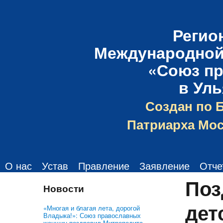
Регио
Международной
«Союз п
в Ул
Создан по 
Патриарха Мос
О нас
Устав
Правление
Заявление
Отче
Поз
Новости
дет
«Многая и благая лета, дорогой
Владыка!»: Союз православных
женщин поздравил Митрополита