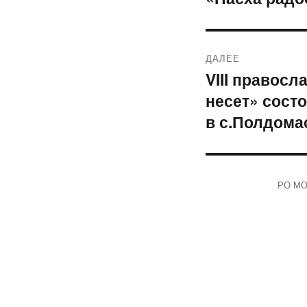
записям
ДАЛЕЕ
VIII правос
Следующая
несет» сост
запись:
в с.Полдома
РО МОО