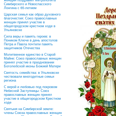
Симбирского и Новоспасского
Лонгина с 65-летием
Царская семья как образ духовного
благочестия: Союз православных
женщин принял участие в
общегородском крестном ходе в
Ульяновске
Сила веры и память героев: в
Поником Ключе в день апостолов
Петра и Павла почтили память
защитников Отечества
Молитвенное единство в Старой
Майне: Союз православных женщин
принял участие в праздновании
Боголюбской иконы Божией Матери
Святость семейства: в Ульяновске
чествовали многодетные семьи
региона
С верой и любовью под покровом
Небесной Заступницы: Союз
православных женщин принял
участие в общегородском Крестном
ходе
Святыня на Симбирской земле:
члены Союза православных женщин