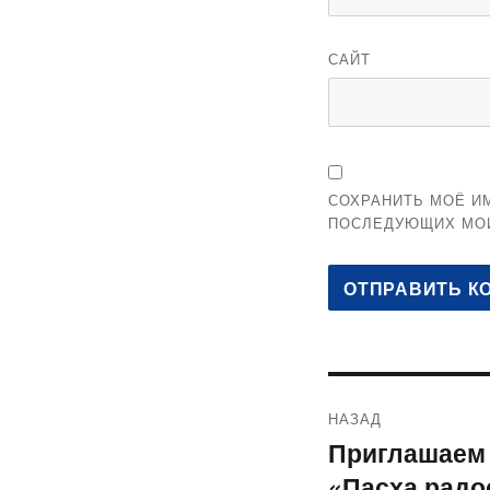
САЙТ
СОХРАНИТЬ МОЁ ИМ
ПОСЛЕДУЮЩИХ МО
Навигация
НАЗАД
по
Приглашаем 
Предыдущая
«Пасха радо
запись: