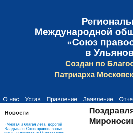
Региональ
Международной общ
«Союз право
в Ульяно
Создан по Благо
Патриарха Московск
О нас
Устав
Правление
Заявление
Отче
Поздравля
Новости
Мироноси
«Многая и благая лета, дорогой
Владыка!»: Союз православных
женщин поздравил Митрополита