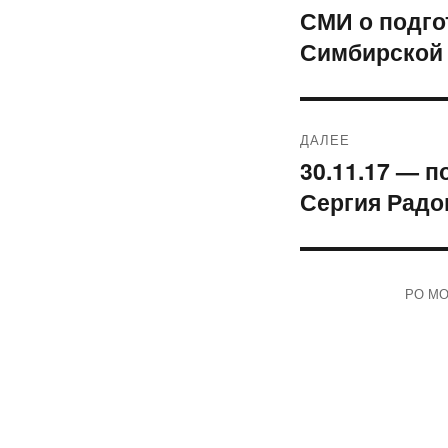
по
СМИ о подго
Предыдущая
Симбирской
запись:
записям
ДАЛЕЕ
30.11.17 — 
Следующая
Сергия Радо
запись:
РО МОО