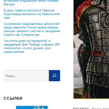
встретили Жадовскую икону Божией
Матери
В день памяти святителя Николая
Чудотворца молились на Никольской
горе
Сохранение традиционных ценностей:
представители Союза православных
женщин приняли участие в заседании
Совета при Губернаторе
Частичка дома на передовой: в
преддверии Дня Победы собраны 350
комплектов «сухих душей» для
наших воинов
Поиск
ССЫЛКИ