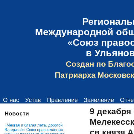
Региональ
Международной общ
«Союз право
в Ульяно
Создан по Благо
Патриарха Московск
О нас
Устав
Правление
Заявление
Отче
9 декабря
Новости
Мелекесск
«Многая и благая лета, дорогой
св.князя 
Владыка!»: Союз православных
женщин поздравил Митрополита