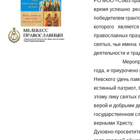
РО МОО «Союз пра
время успешно реа
победителем грант
которого является
православных праз
святых, чьи имена 
деятельности и 
Мероприятие в р
года, и приурочено
Невского (день пам
истинный патриот, 
этому лику святых
верой и добрыми д
государственном сл
вер
Духовно-просветите