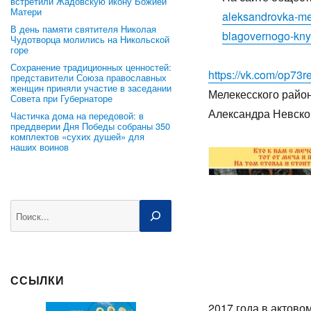
встретили Жадовскую икону Божией
Матери
aleksandrovka-me
В день памяти святителя Николая
blagovernogo-kny
Чудотворца молились на Никольской
горе
Сохранение традиционных ценностей:
https://vk.com/op7
представители Союза православных
женщин приняли участие в заседании
Мелекесского район
Совета при Губернаторе
Александра Невско
Частичка дома на передовой: в
преддверии Дня Победы собраны 350
комплектов «сухих душей» для
наших воинов
Поиск
ССЫЛКИ
2017 года в актово