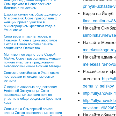
Симбирского и Новоспасского
prinyal-uchastie-
Лонгина с 65-летием
Видео на Йотуб 
Царская семья как образ духовного
благочестия: Союз православных
time_continue=3
женщин принял участие в
общегородском крестном ходе в
На сайте Симби
Ульяновске
simbirsk.ru/news
Сила веры и память героев: в
Поником Ключе в день апостолов
На сайте Мелеке
Петра и Павла почтили память
защитников Отечества
melekesskogo-ray
Молитвенное единство в Старой
На сайте админ
Майне: Союз православных женщин
принял участие в праздновании
melekess.ru/novos
Боголюбской иконы Божией Матери
Российское инф
Святость семейства: в Ульяновске
чествовали многодетные семьи
агенство
http://
региона
oemu_v_selskoy_
С верой и любовью под покровом
Небесной Заступницы: Союз
http://uliyanovsk
православных женщин принял
участие в общегородском Крестном
http://uliyanovsk
ходе
nevskomu/632062
Святыня на Симбирской земле:
члены Союза православных женщин
На сайте общест