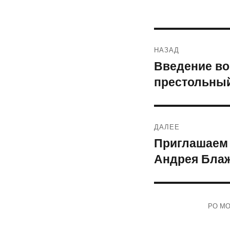
Навигация
НАЗАД
по
Введение во
Предыдущая
престольный
запись:
записям
ДАЛЕЕ
Приглашаем 
Следующая
Андрея Бла
запись:
РО МОО