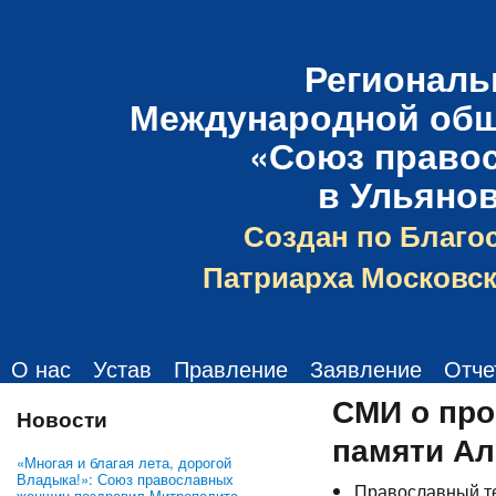
Региональ
Международной общ
«Союз право
в Ульяно
Создан по Благо
Патриарха Московск
О нас
Устав
Правление
Заявление
Отче
СМИ о про
Новости
памяти Ал
«Многая и благая лета, дорогой
Владыка!»: Союз православных
Православный т
женщин поздравил Митрополита