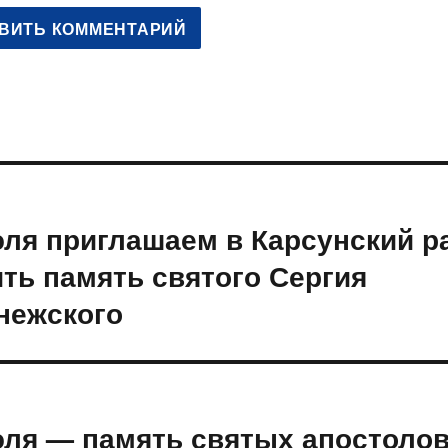
ация
юля приглашаем в Карсунский р
щая
ям
ить память святого Сергия
нежского
юля — память святых апостоло
ая