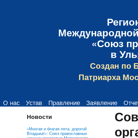
Регио
Международной
«Союз п
в Ул
Создан по 
Патриарха Мос
О нас
Устав
Правление
Заявление
Отче
Сов
Новости
орг
«Многая и благая лета, дорогой
Владыка!»: Союз православных
женщин поздравил Митрополита