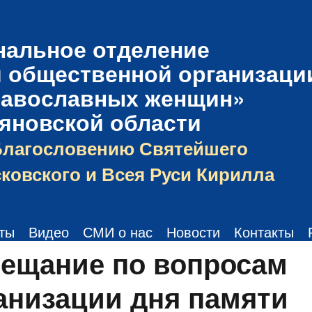
нальное отделение
 общественной организаци
равославных женщин»
ьяновской области
Благословению Святейшего
ковского и Всея Руси Кирилла
ты
Видео
СМИ о нас
Новости
Контакты
ещание по вопросам
анизации дня памяти