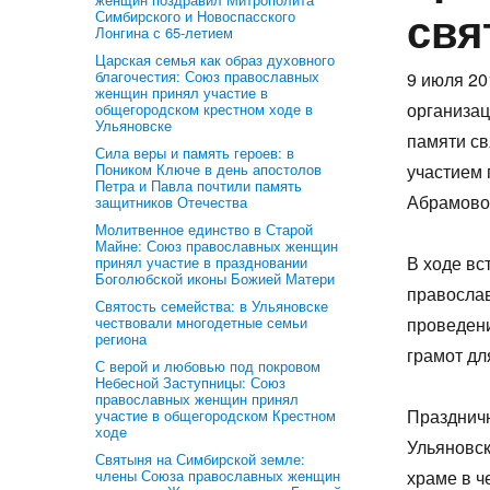
свя
Симбирского и Новоспасского
Лонгина с 65-летием
Царская семья как образ духовного
благочестия: Союз православных
9 июля 20
женщин принял участие в
организа
общегородском крестном ходе в
Ульяновске
памяти св
Сила веры и память героев: в
Поником Ключе в день апостолов
участием 
Петра и Павла почтили память
Абрамово
защитников Отечества
Молитвенное единство в Старой
Майне: Союз православных женщин
В ходе вс
принял участие в праздновании
Боголюбской иконы Божией Матери
православ
Святость семейства: в Ульяновске
чествовали многодетные семьи
проведени
региона
грамот дл
С верой и любовью под покровом
Небесной Заступницы: Союз
православных женщин принял
Праздничн
участие в общегородском Крестном
ходе
Ульяновск
Святыня на Симбирской земле:
члены Союза православных женщин
храме в ч