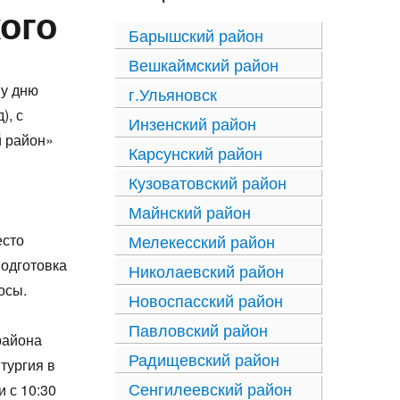
ого
Барышский район
Вешкаймский район
му дню
г.Ульяновск
), с
Инзенский район
й район»
Карсунский район
Кузоватовский район
Майнский район
есто
Мелекесский район
подготовка
Николаевский район
осы.
Новоспасский район
Павловский район
района
Радищевский район
тургия в
Сенгилеевский район
и с 10:30