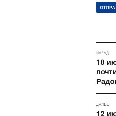
Навиг
НАЗАД
по
18 и
Предыду
запись:
запис
почт
Радо
ДАЛЕЕ
12 и
Следующ