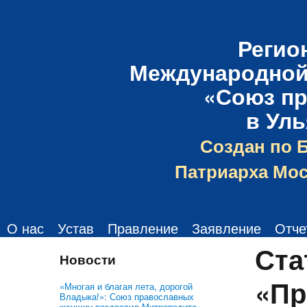
Регио
Международной
«Союз п
в Ул
Создан по 
Патриарха Мос
О нас
Устав
Правление
Заявление
Отче
Ста
Новости
«Пр
«Многая и благая лета, дорогой
Владыка!»: Союз православных
женщин поздравил Митрополита