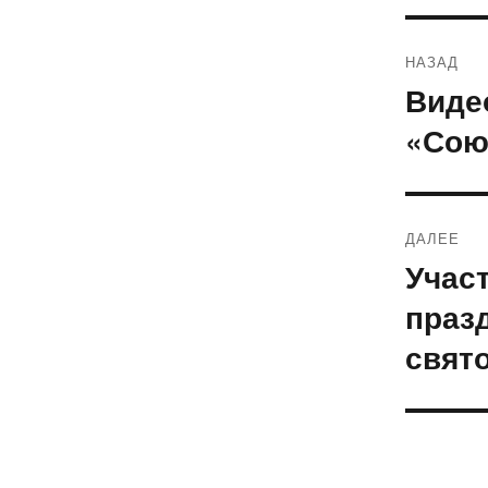
Навиг
НАЗАД
по
Виде
Предыду
запись:
запис
«Сою
ДАЛЕЕ
Учас
Следующ
запись:
праз
свят