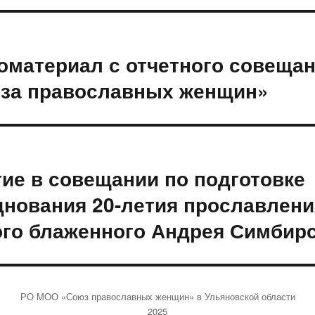
ация
оматериал с отчетного совеща
щая
ям
за православных женщин»
тие в совещании по подготовке
ая
днования 20-летия прославлени
ого блаженного Андрея Симбирс
РО МОО «Союз православных женщин» в Ульяновской области
2025