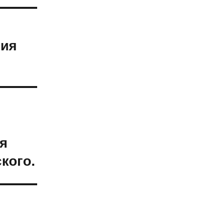
ния
я
кого.