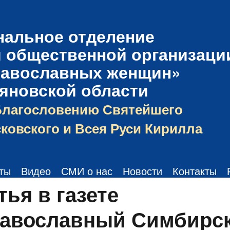
нальное отделение
 общественной организаци
равославных женщин»
ьяновской области
Благословению Святейшего
ковского и Всея Руси Кирилла
ты
Видео
СМИ о нас
Новости
Контакты
тья в газете
авославный Симбирс