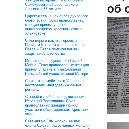
об 
Симбирского и Новоспасского
Лонгина с 65-летием
Царская семья как образ духовного
благочестия: Союз православных
женщин принял участие в
общегородском крестном ходе в
Ульяновске
Сила веры и память героев: в
Поником Ключе в день апостолов
Петра и Павла почтили память
защитников Отечества
Молитвенное единство в Старой
Майне: Союз православных женщин
принял участие в праздновании
Боголюбской иконы Божией Матери
Святость семейства: в Ульяновске
чествовали многодетные семьи
региона
С верой и любовью под покровом
Небесной Заступницы: Союз
православных женщин принял
участие в общегородском Крестном
ходе
Святыня на Симбирской земле:
члены Союза православных женщин