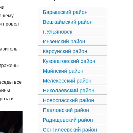
ии
Барышский район
оящему
Вешкаймский район
и провел
г.Ульяновск
Инзенский район
тавитель
Карсунский район
Кузоватовский район
отражены
Майнский район
и
Мелекесский район
еседы все
Николаевский район
шкины
роза и
Новоспасский район
Павловский район
Радищевский район
Сенгилеевский район