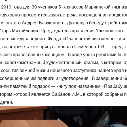
 2019 года для 30 учеников 5 -х классов Мариинской гимназ
 духовно-просветительская встреча, посвященная предст
и святого Андрея Блаженного. Духовную беседу с ребятам
горь Михайлович -Председатель правления Ульяновского
ьного международного Фонда «Славянской письменности и
, на встрече также присутствовала Семенова Т.В. — предс
Союз православных женщин». В ходе урока ребятами был
ен короткометражный художественный фильм, в котором 
события земной жизни небесного заступника нашего края 
совершенные им подвиги и чудотворения. В завершении б
учили памятный подарок — книгу под названием «Прабабу
тором которой является Сабанов И.М., в которой собраны п
 детей.