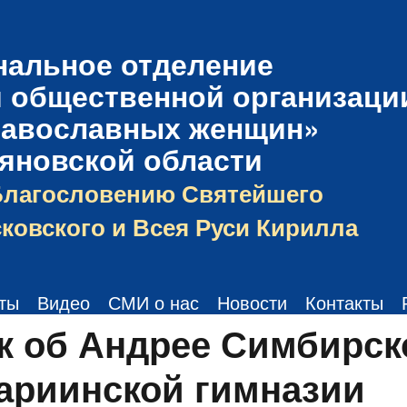
нальное отделение
 общественной организаци
равославных женщин»
ьяновской области
Благословению Святейшего
ковского и Всея Руси Кирилла
ты
Видео
СМИ о нас
Новости
Контакты
к об Андрее Симбирс
ариинской гимназии