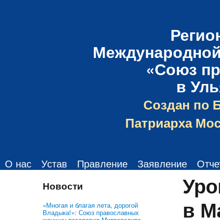
Регио
Международной
«Союз п
в Ул
Создан по 
Патриарха Мос
О нас
Устав
Правление
Заявление
Отче
Уро
Новости
в М
«Многая и благая лета, дорогой
Владыка!»: Союз православных
женщин поздравил Митрополита