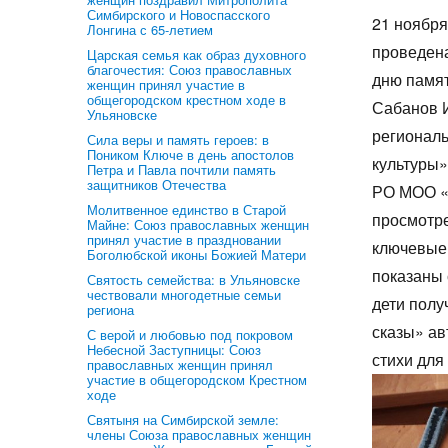
Симбирского и Новоспасского
21 ноября
Лонгина с 65-летием
проведена
Царская семья как образ духовного
благочестия: Союз православных
дню памят
женщин принял участие в
общегородском крестном ходе в
Сабанов И
Ульяновске
регионал
Сила веры и память героев: в
Поником Ключе в день апостолов
культуры»
Петра и Павла почтили память
защитников Отечества
РО МОО «
Молитвенное единство в Старой
просмотр
Майне: Союз православных женщин
принял участие в праздновании
ключевые 
Боголюбской иконы Божией Матери
показаны 
Святость семейства: в Ульяновске
чествовали многодетные семьи
дети пол
региона
сказы» ав
С верой и любовью под покровом
Небесной Заступницы: Союз
стихи для
православных женщин принял
участие в общегородском Крестном
ходе
Святыня на Симбирской земле:
члены Союза православных женщин