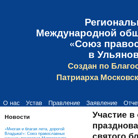
Региональ
Международной общ
«Союз право
в Ульяно
Создан по Благо
Патриарха Московск
О нас
Устав
Правление
Заявление
Отче
Участие в
Новости
празднова
«Многая и благая лета, дорогой
святого б
Владыка!»: Союз православных
женщин поздравил Митрополита