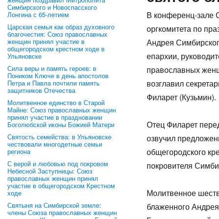
Симбирского и Новоспасского
В конференц-зале 
Лонгина с 65-летием
Царская семья как образ духовного
оргкомитета по пра
благочестия: Союз православных
женщин принял участие в
Андрея Симбирског
общегородском крестном ходе в
епархии, руководит
Ульяновске
Сила веры и память героев: в
православных жен
Поником Ключе в день апостолов
возглавил секрета
Петра и Павла почтили память
защитников Отечества
Филарет (Кузьмин).
Молитвенное единство в Старой
Майне: Союз православных женщин
принял участие в праздновании
Отец Филарет пере
Боголюбской иконы Божией Матери
Святость семейства: в Ульяновске
озвучил предложен
чествовали многодетные семьи
общегородского кре
региона
С верой и любовью под покровом
покровителя Симбир
Небесной Заступницы: Союз
православных женщин принял
участие в общегородском Крестном
Молитвенное шестви
ходе
Святыня на Симбирской земле:
блаженного Андрея
члены Союза православных женщин