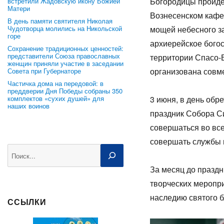
Богородицы пройде
встретили Жадовскую икону Божией
Матери
Вознесенском кафе
В день памяти святителя Николая
Чудотворца молились на Никольской
мощей небесного з
горе
архиерейское бого
Сохранение традиционных ценностей:
представители Союза православных
территории Спасо-В
женщин приняли участие в заседании
организована совм
Совета при Губернаторе
Частичка дома на передовой: в
преддверии Дня Победы собраны 350
комплектов «сухих душей» для
3 июня, в день обр
наших воинов
праздник Собора С
совершаться во вс
совершать службы 
Поиск
За месяц до праздн
творческих меропр
наследию святого б
ССЫЛКИ