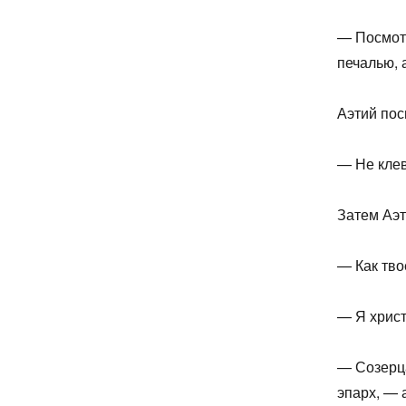
— Посмотр
печалью, 
Аэтий пос
— Не клев
Затем Аэт
— Как тво
— Я христ
— Созерца
эпарх, — 