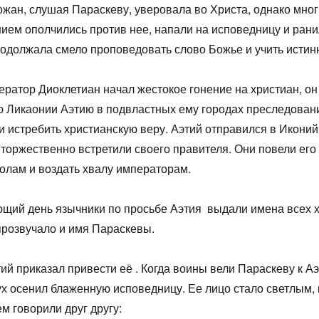
ожан, слушая Параскеву, уверовала во Христа, однако мног
ием ополчились против нее, напали на исповедницу и рани
одолжала смело проповедовать слово Божье и учить истин
ератор Диоклетиан начал жестокое гонение на христиан, он
 Ликаонии Аэтию в подвластных ему городах преследован
 истребить христианскую веру. Аэтий отправился в Иконий
торжественно встретили своего правителя. Они повели его
олам и воздать хвалу императорам.
щий день язычники по просьбе Аэтия выдали имена всех х
прозвучало и имя Параскевы.
ий приказал привести её . Когда воины вели Параскеву к А
х осенил блаженную исповедницу. Ее лицо стало светлым, 
м говорили друг другу: