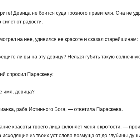
ите! Девица не боится суда грозного правителя. Она не уд
а сияет от радости.
мотрел на нее, удивился ее красоте и сказал старейшинам:
ещите ли вы на эту девицу? Нельзя губить такую солнечную
ий спросил Параскеву:
е имя, девица?
ианка, раба Истинного Бога, — ответила Параскева.
ние красоты твоего лица склоняет меня к кротости, — про
а исходящие из твоих уст слова возмущают до глубины души