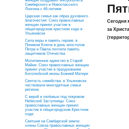
Пят
Симбирского и Новоспасского
Лонгина с 65-летием
Царская семья как образ духовного
благочестия: Союз православных
Сегодня 
женщин принял участие в
за Христ
общегородском крестном ходе в
Ульяновске
(территор
Сила веры и память героев: в
Поником Ключе в день апостолов
Петра и Павла почтили память
защитников Отечества
Молитвенное единство в Старой
Майне: Союз православных женщин
принял участие в праздновании
Боголюбской иконы Божией Матери
Святость семейства: в Ульяновске
чествовали многодетные семьи
региона
С верой и любовью под покровом
Небесной Заступницы: Союз
православных женщин принял
участие в общегородском Крестном
ходе
Святыня на Симбирской земле:
члены Союза православных женщин