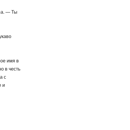
ва. — Ты
укаво
Мое имя в
о в честь
а с
е и