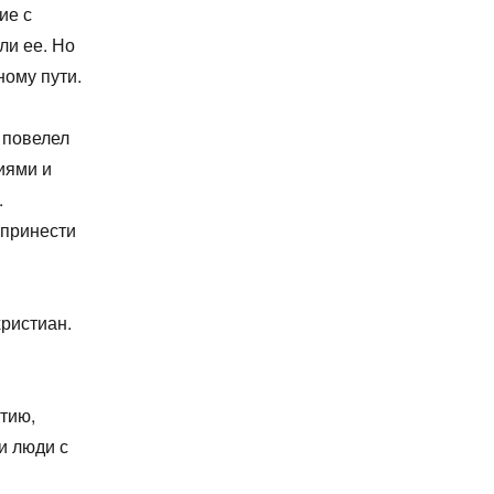
ие с
ли ее. Но
ному пути.
 повелел
иями и
.
 принести
ристиан.
этию,
и люди с