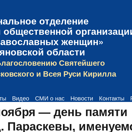
нальное отделение
 общественной организаци
равославных женщин»
ьяновской области
Благословению Святейшего
ковского и Всея Руси Кирилла
ты
Видео
СМИ о нас
Новости
Контакты
ноября — день памяти
. Параскевы, именуем