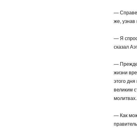
— Справе
же, узнав
— Я спрос
сказал Аэ
— Прежде 
жизни вре
этого дня
великим с
молитвах.
— Как мо
правитель