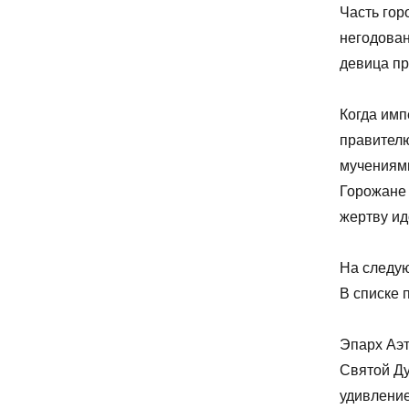
Часть гор
негодован
девица пр
Когда имп
правителю
мучениями
Горожане 
жертву ид
На следую
В списке 
Эпарх Аэт
Святой Ду
удивление