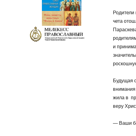
Родители 
чета отош
Параскева
родителям
и принима
значитель
роскошную
Будущая с
внимания 
жила в п
веру Хрис
— Ваши бо