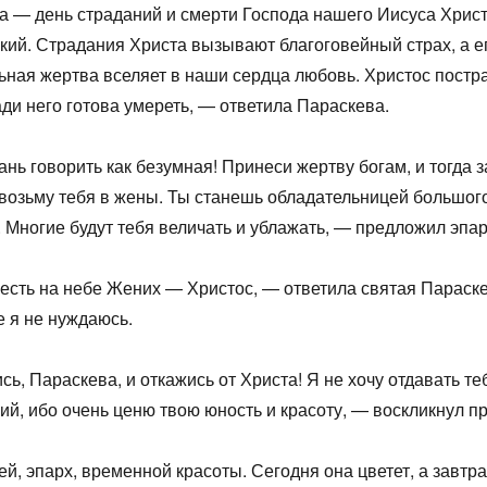
 — день страданий и смерти Господа нашего Иисуса Христ
кий. Страдания Христа вызывают благоговейный страх, а е
ьная жертва вселяет в наши сердца любовь. Христос постр
ради него готова умереть, — ответила Параскева.
нь говорить как безумная! Принеси жертву богам, и тогда з
 возьму тебя в жены. Ты станешь обладательницей большог
. Многие будут тебя величать и ублажать, — предложил эпар
есть на небе Жених — Христос, — ответила святая Параске
 я не нуждаюсь.
ь, Параскева, и откажись от Христа! Я не хочу отдавать те
ий, ибо очень ценю твою юность и красоту, — воскликнул п
й, эпарх, временной красоты. Сегодня она цветет, а завтра