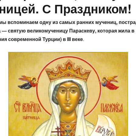
ницей. С Праздником!
мы вспоминаем одну из самых ранних мучениц, постр
а — святую великомученицу Параскеву, которая жила в
ия современной Турции) в III веке
.