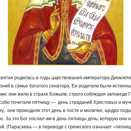
вятая родилась в годы царствования императора Диоклети
оний в семье богатого сенатора. Ее родители были истинн
ми: они жили в страхе Божьем, строго соблюдая заповеди 
собо почитали пятницу — день страданий Христовых и му
ну, они проводили этот день в посте и молитве, щедро под
. За это Бог послал им в день пятницы дочь, которую они 
й. (Параскева — в переводе с греческого означает «пятниц
1
1
1
1
1
1
1
1
1
1
1
1
1
1
1
1
2
2
1
1
1
2
2
2
1
2
1
2
1
2
1
2
1
1
2
1
2
2
1
2
1
2
1
2
1
2
1
1
3
1
3
2
2
1
2
3
1
3
3
1
2
3
1
2
3
1
2
1
3
1
2
3
2
2
3
1
1
2
3
1
3
2
3
1
2
3
1
2
3
1
1
2
3
1
2