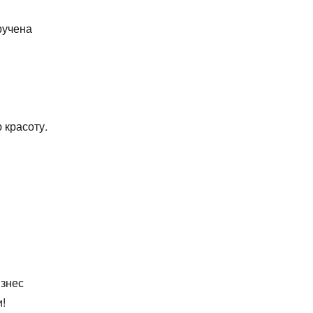
ручена
 красоту.
изнес
!