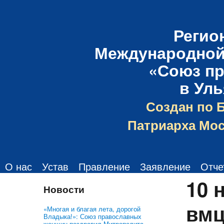
Регио
Международной
«Союз п
в Ул
Создан по 
Патриарха Мос
О нас
Устав
Правление
Заявление
Отче
10 
Новости
вмц
«Многая и благая лета, дорогой
Владыка!»: Союз православных
женщин поздравил Митрополита