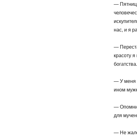
— Пятница
человечес
искупител
нас, и я 
— Переста
красоту я
богатства
— У меня 
ином муже
— Опомнис
для мучен
— Не жале