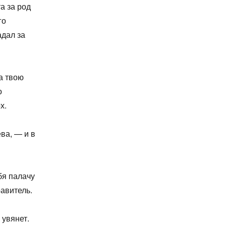
а за род
го
адал за
а твою
о
х.
ва, — и в
бя палачу
равитель.
 увянет.