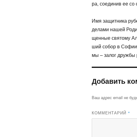
ра, со­еди­нив ее со 
Имя за­щит­ни­ка ру­бе
де­ла­ми на­шей Ро­ди
щен­ные свя­то­му Але
ший со­бор в Со­фии,
мы – за­лог друж­бы ру
Добавить ко
Ваш адрес email не буд
КОММЕНТАРИЙ
*