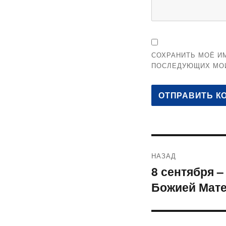
СОХРАНИТЬ МОЁ ИМ
ПОСЛЕДУЮЩИХ МО
Навигация
НАЗАД
по
8 сентября 
Предыдущая
Божией Мате
запись:
записям