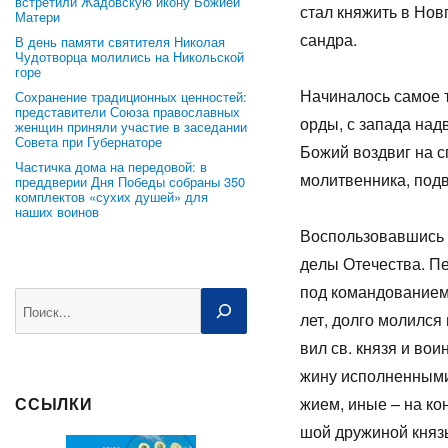
встретили Жадовскую икону Божией
стал кня­жить в Нов­г
Матери
сандра.
В день памяти святителя Николая
Чудотворца молились на Никольской
горе
На­чи­на­лось са­мое 
Сохранение традиционных ценностей:
представители Союза православных
ор­ды, с за­па­да на­
женщин приняли участие в заседании
Совета при Губернаторе
Бо­жий воз­двиг на спа
Частичка дома на передовой: в
мо­лит­вен­ни­ка, по­д
преддверии Дня Победы собраны 350
комплектов «сухих душей» для
наших воинов
Вос­поль­зо­вав­шись 
де­лы Оте­че­ства. П
под ко­ман­до­ва­ни­е
Поиск
лет, дол­го мо­лил­ся
вил св. кня­зя и во­
жи­ну ис­пол­нен­ны­м
жи­ем, иные – на ко­
ССЫЛКИ
шой дру­жи­ной князь