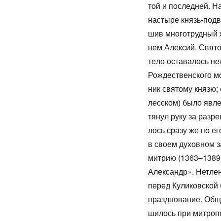
той и по­след­ней. На
на­сты­ре князь-по­дв
шив мно­го­труд­ный 
нем Алек­сий. Свя­тое
те­ло оста­ва­лось не
Рож­де­ствен­ско­го м
ник свя­то­му кня­зю;
лес­ском) бы­ло яв­ле
тя­нул ру­ку за раз­ре
лось сра­зу же по ег
в сво­ем ду­хов­ном з
мит­рию (1363–1389), 
Алек­сандр». Нетлен­н
пе­ред Ку­ли­ков­ской
празд­но­ва­ние. Об­щ
ши­лось при мит­ро­по