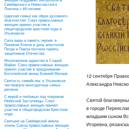
Симбирского и Новоспасского
Лонгина с 65-летием
Царская семья как образ духовного
благочестия: Союз православных
женщин принял участие в
общегородском крестном ходе в
Ульяновске
Сила веры и память героев: в
Поником Ключе в день апостолов
Петра и Павла почтили память
защитников Отечества
Молитвенное единство в Старой
Майне: Союз православных женщин
принял участие в праздновании
Боголюбской иконы Божией Матери
12 сентября Правос
Святость семейства: в Ульяновске
Александра Невског
чествовали многодетные семьи
региона
С верой и любовью под покровом
Свя­той бла­го­вер­н
Небесной Заступницы: Союз
православных женщин принял
в го­ро­де Пе­рея­сла
участие в общегородском Крестном
ходе
млад­шим сы­ном Все­
Святыня на Симбирской земле:
Иго­рев­на, ря­зан­ск
члены Союза православных женщин