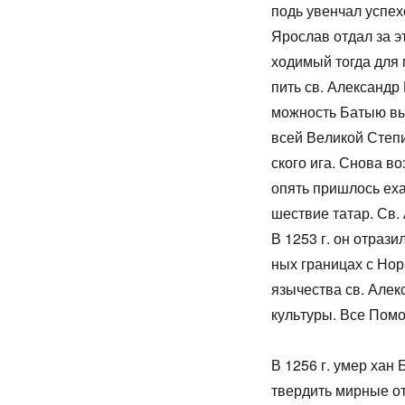
подь увен­чал успе­х
Яро­слав от­дал за э
хо­ди­мый то­гда для 
пить св. Алек­сандр 
мож­ность Ба­тыю вы­
всей Ве­ли­кой Сте­пи
ско­го ига. Сно­ва во
опять при­шлось ехать
ше­ствие та­тар. Св.
В 1253 г. он от­ра­зи
ных гра­ни­цах с Нор­
язы­че­ства св. Алек­
куль­ту­ры. Все По­мо
В 1256 г. умер хан Б
твер­дить мир­ные от