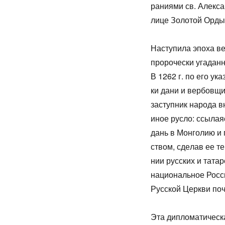
ра­ни­я­ми св. Алек­с
ли­це Зо­ло­той Ор­д
На­сту­пи­ла эпо­ха ве
про­ро­че­ски уга­дан
В 1262 г. по его ука­
ки да­ни и вер­бов­щи­
за­ступ­ник на­ро­да 
иное рус­ло: ссы­ла­я
дань в Мон­го­лию и п
ством, сде­лав ее тем
нии рус­ских и та­тар
на­цио­наль­ное Рос­с
Рус­ской Церк­ви по­чт
Эта ди­пло­ма­ти­че­с