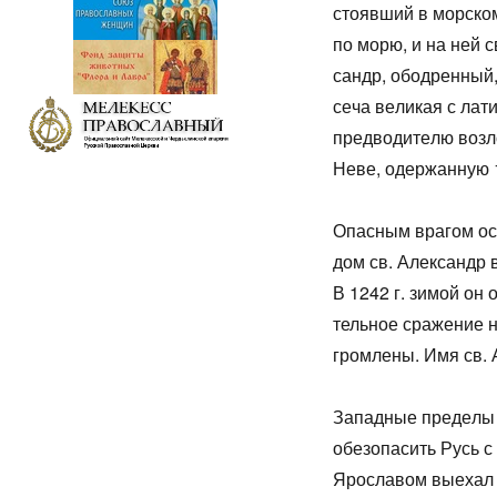
сто­яв­ший в мор­ско
по мо­рю, и на ней св
сандр, обод­рен­ный,
се­ча ве­ли­кая с ла­т
пред­во­ди­те­лю воз­
Неве, одер­жан­ную 1
Опас­ным вра­гом ост
дом св. Алек­сандр в
В 1242 г. зи­мой он о
тель­ное сра­же­ние н
гром­ле­ны. Имя св. 
За­пад­ные пре­де­лы 
обез­опа­сить Русь с 
Яро­сла­вом вы­ехал 