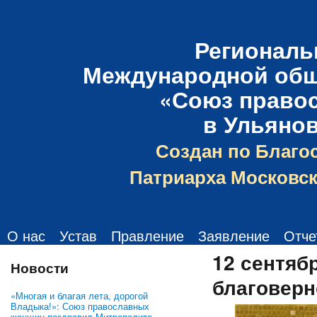
Региональ
Международной общ
«Союз право
в Ульяно
Создан по Благо
Патриарха Московск
О нас
Устав
Правление
Заявление
Отче
12 сентяб
Новости
благоверн
«Многая и благая лета, дорогой
Владыка!»: Союз православных
женщин поздравил Митрополита