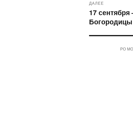
ДАЛЕЕ
17 сентября
Следующая
Богородицы
запись:
РО МОО