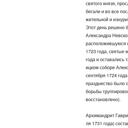
свя­то­го кня­зя, про­
бе­га­ли и во все по­с
жи­тель­ной и из­ну­р
Этот день ре­ше­но бы
Алек­сандра Нев­ско­г
рас­по­ло­жив­шу­ю­ся
1723 го­да, свя­тые м
го­да и оста­ва­лись 
иц­ком со­бо­ре Алек­
сен­тяб­ря 1724 го­да
празд­не­ство бы­ло о
борь­бы груп­пи­ро­во
вос­ста­нов­ле­но).
Ар­хи­манд­рит Гав­ри
ля 1731 го­да) со­ста