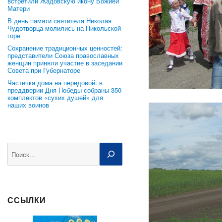
встретили Жадовскую икону Божией
Матери
В день памяти святителя Николая
Чудотворца молились на Никольской
горе
Сохранение традиционных ценностей:
представители Союза православных
женщин приняли участие в заседании
Совета при Губернаторе
Частичка дома на передовой: в
преддверии Дня Победы собраны 350
комплектов «сухих душей» для
наших воинов
Поиск
ССЫЛКИ