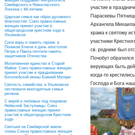
Симбирского и Новоспасского
участие в праздни
Лонгина с 65-летием
Параскевы Пятницы
Царская семья как образ духовного
благочестия: Союз православных
Архангела Михаила
женщин принял участие в
общегородском крестном ходе в
храма к святому ис
Ульяновске
участники Крестно
Сила веры и память героев: в
Поником Ключе в день апостолов
св. роднике был от
Петра и Павла почтили память
защитников Отечества
Почобут обратился 
Молитвенное единство в Старой
верующих быть дей
Майне: Союз православных женщин
принял участие в праздновании
когда-то крестились
Боголюбской иконы Божией Матери
Господа и Бога наш
Святость семейства: в Ульяновске
чествовали многодетные семьи
региона
С верой и любовью под покровом
Небесной Заступницы: Союз
православных женщин принял
участие в общегородском Крестном
ходе
Святыня на Симбирской земле:
члены Союза православных женщин