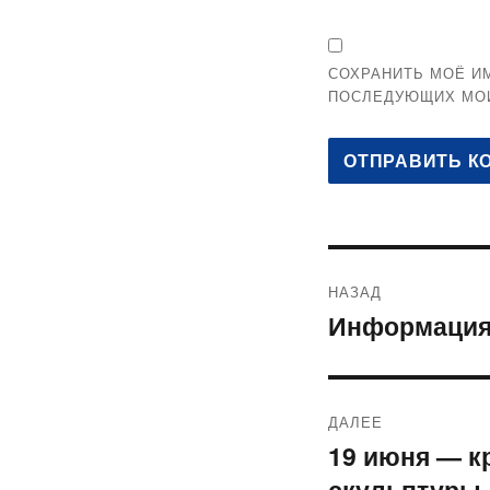
СОХРАНИТЬ МОЁ ИМ
ПОСЛЕДУЮЩИХ МО
Навигация
НАЗАД
по
Информация 
Предыдущая
запись:
записям
ДАЛЕЕ
19 июня — к
Следующая
скульптуры 
запись: