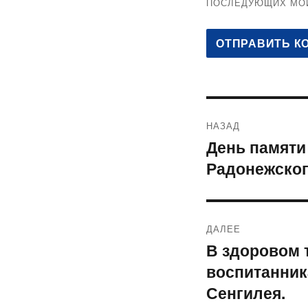
ПОСЛЕДУЮЩИХ МО
Навигация
НАЗАД
по
День памяти
Предыдущая
Радонежског
запись:
записям
ДАЛЕЕ
В здоровом 
Следующая
воспитанник
запись:
Сенгилея.