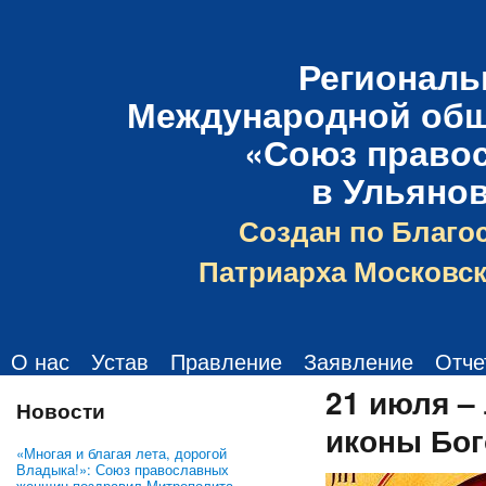
Региональ
Международной общ
«Союз право
в Ульяно
Создан по Благо
Патриарха Московск
О нас
Устав
Правление
Заявление
Отче
21 июля –
Новости
иконы Бог
«Многая и благая лета, дорогой
Владыка!»: Союз православных
женщин поздравил Митрополита