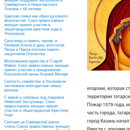
Симбирского и Новоспасского
Лонгина с 65-летием
Царская семья как образ духовного
благочестия: Союз православных
женщин принял участие в
общегородском крестном ходе в
Ульяновске
Сила веры и память героев: в
Поником Ключе в день апостолов
Петра и Павла почтили память
защитников Отечества
Молитвенное единство в Старой
Майне: Союз православных женщин
принял участие в праздновании
Боголюбской иконы Божией Матери
Святость семейства: в Ульяновске
чествовали многодетные семьи
епархии, которая с
региона
территории татарск
С верой и любовью под покровом
Небесной Заступницы: Союз
Пожар 1579 года, 
православных женщин принял
участие в общегородском Крестном
часть города, тата
ходе
город Казань начал 
Святыня на Симбирской земле:
члены Союза православных женщин
Вместе с другими п