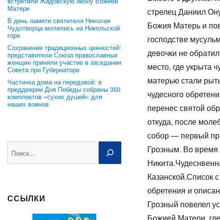
встретили Жадовскую икону Божией
Матери
стрелец Даниил Ону
В день памяти святителя Николая
Божия Матерь и пов
Чудотворца молились на Никольской
горе
господстве мусуль
Сохранение традиционных ценностей:
девочки не обрати
представители Союза православных
женщин приняли участие в заседании
место, где укрыта 
Совета при Губернаторе
матерью стали рыть
Частичка дома на передовой: в
преддверии Дня Победы собраны 350
чудесного обретени
комплектов «сухих душей» для
наших воинов
перенес святой обр
откуда, после моле
собор — первый пр
Поиск
Грозным. Во время
Никита.Чудеснвенн
Казанской.Список с
обретения и описан
ССЫЛКИ
Грозный повелел ус
Божией Матери, где