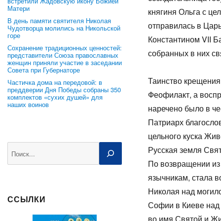
встретили Жадовскую икону Божией
Матери
княгиня Ольга с це
В день памяти святителя Николая
отправилась в Царь
Чудотворца молились на Никольской
горе
Константином VII Б
Сохранение традиционных ценностей:
собранных в них св
представители Союза православных
женщин приняли участие в заседании
Совета при Губернаторе
Таинство крещения
Частичка дома на передовой: в
преддверии Дня Победы собраны 350
Феофилакт, а воспр
комплектов «сухих душей» для
наших воинов
наречено было в че
Патриарх благосло
цельного куска Жи
Поиск
Русская земля Свят
По возвращении из 
язычникам, стала в
Николая над могило
ССЫЛКИ
Софии в Киеве над 
во имя Святой и Жи