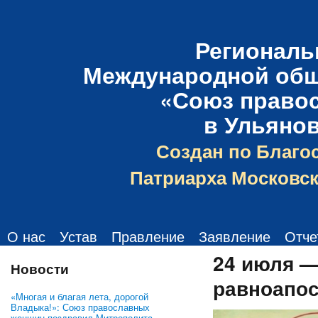
Региональ
Международной общ
«Союз право
в Ульяно
Создан по Благо
Патриарха Московск
О нас
Устав
Правление
Заявление
Отче
24 июля —
Новости
равноапос
«Многая и благая лета, дорогой
Владыка!»: Союз православных
женщин поздравил Митрополита