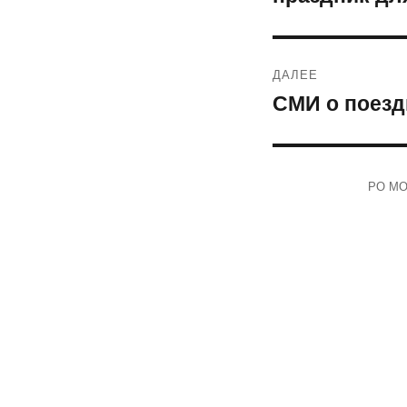
ДАЛЕЕ
СМИ о поезд
Следующая
запись:
РО МОО