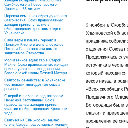
Симбирского и Новоспасского
Лонгина с 65-летием
Царская семья как образ духовного
благочестия: Союз православных
женщин принял участие в
6 ноября в Скорбя
общегородском крестном ходе в
Ульяновской област
Ульяновске
Сила веры и память героев: в
праздника собрали
Поником Ключе в день апостолов
отделения Союза 
Петра и Павла почтили память
защитников Отечества
Продолжилась служ
Молитвенное единство в Старой
Майне: Союз православных женщин
источника в честь 
принял участие в праздновании
который находится 
Боголюбской иконы Божией Матери
Святость семейства: в Ульяновске
веков назад, в ро
чествовали многодетные семьи
«Всех скорбящих Ра
региона
С верой и любовью под покровом
Предвечного Младе
Небесной Заступницы: Союз
православных женщин принял
Богородицы были в
участие в общегородском Крестном
глазки» и привешен
ходе
Святыня на Симбирской земле:
проявления 
члены Союза православных женщин