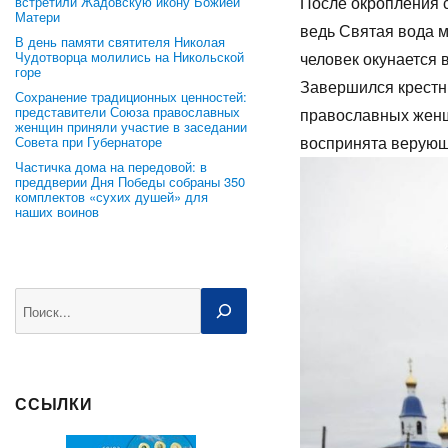
После окропления с
встретили Жадовскую икону Божией
Матери
ведь Святая вода мо
В день памяти святителя Николая
Чудотворца молились на Никольской
человек 
горе
Завершился крестн
Сохранение традиционных ценностей:
представители Союза православных
православных женщ
женщин приняли участие в заседании
воспринята верующ
Совета при Губернаторе
Частичка дома на передовой: в
преддверии Дня Победы собраны 350
комплектов «сухих душей» для
наших воинов
Поиск
ССЫЛКИ