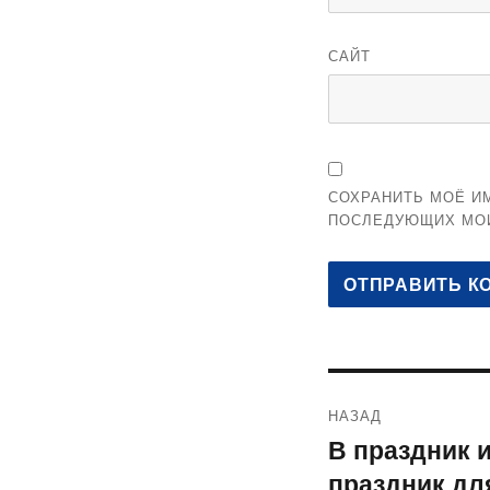
САЙТ
СОХРАНИТЬ МОЁ ИМ
ПОСЛЕДУЮЩИХ МО
Навигация
НАЗАД
по
В праздник 
Предыдущая
праздник дл
запись:
записям