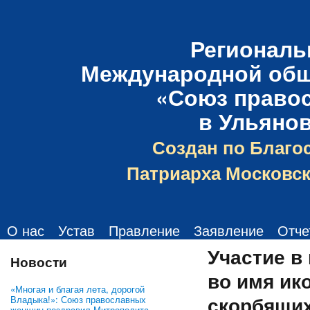
Региональ
Международной общ
«Союз право
в Ульяно
Создан по Благо
Патриарха Московск
О нас
Устав
Правление
Заявление
Отче
Участие в
Новости
во имя ик
«Многая и благая лета, дорогой
скорбящих
Владыка!»: Союз православных
женщин поздравил Митрополита