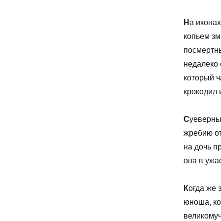
Н
а икона
копьем зм
посмертны
недалеко 
который ч
крокодил 
С
уеверны
жребию о
на дочь п
она в ужа
К
огда же 
юноша, ко
великомуч