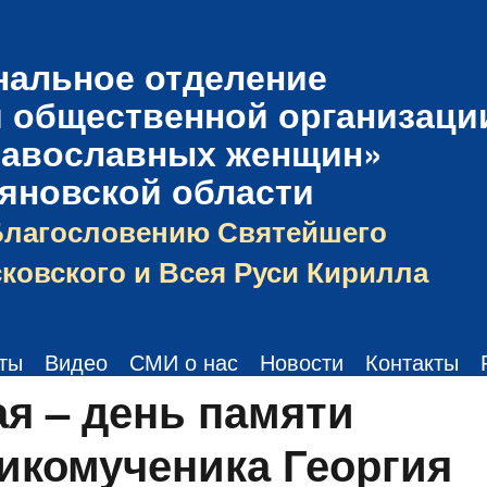
нальное отделение
 общественной организаци
равославных женщин»
ьяновской области
Благословению Святейшего
ковского и Всея Руси Кирилла
ты
Видео
СМИ о нас
Новости
Контакты
ая – день памяти
икомученика Георгия