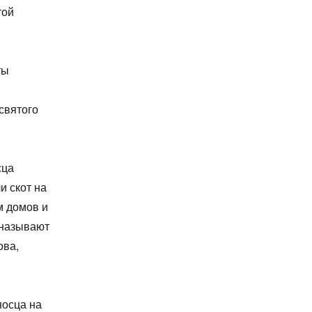
той
ты
святого
сца
и скот на
м домов и
 называют
ова,
носца на