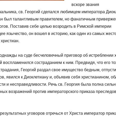
вскоре звания
альника, св. Георгий сделался любимцем императора Диок
ан был талантливым правителем, но фанатичным приверж
огов. Поставив себе целью возродить в Римской империи
е язычество, он вошел в историю, как один из самых жест
 христиан.
однажды на суде бесчеловечный приговор об истреблении х
ий воспламенился состраданием к ним. Предвидя, что его т
традания, Георгий раздал свое имущество бедным, отпуст
ов, явился к Диоклетиану и, объявив себя христианином, об
сти и несправедливости. Речь св. Георгия была полна силь
ных возражений против императорского приказа преследо
зрезультатных уговоров отречься от Христа император прик
1
1
1
1
1
1
1
1
1
1
1
1
1
1
1
1
2
2
1
1
1
2
2
2
1
2
1
2
1
2
1
2
1
1
2
1
2
2
1
2
1
2
1
2
1
2
1
1
3
1
3
2
2
1
2
3
1
3
3
1
2
3
1
2
3
1
2
1
3
1
2
3
2
2
3
1
1
2
3
1
3
2
3
1
2
3
1
2
3
1
1
2
3
1
2