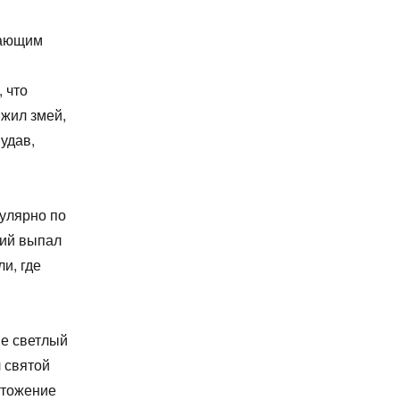
жающим
 что
 жил змей,
удав,
гулярно по
бий выпал
и, где
не светлый
 святой
чтожение