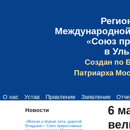
Регио
Международной
«Союз п
в Ул
Создан по 
Патриарха Мос
О нас
Устав
Правление
Заявление
Отче
6 м
Новости
вел
«Многая и благая лета, дорогой
Владыка!»: Союз православных
женщин поздравил Митрополита