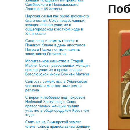
Поб
Симбирского и Новоспасского
Лонгина с 65-летием
Царская семья как образ духовного
благочестия: Союз православных
женщин принял участие в
общегородском крестном ходе в
Ульяновске
Сила веры и память героев: в
Поником Ключе в день апостолов
Петра и Павла почтили память
защитников Отечества
Молитвенное единство в Старой
Майне: Союз православных женщин
принял участие в праздновании
Боголюбской иконы Божией Матери
Святость семейства: в Ульяновске
чествовали многодетные семьи
региона
С верой и любовью под покровом
Небесной Заступницы: Союз
православных женщин принял
участие в общегородском Крестном
ходе
Святыня на Симбирской земле:
члены Союза православных женщин