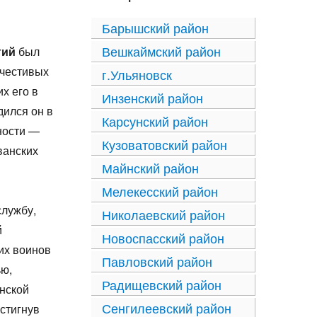
Барышский район
Вешкаймский район
гий
был
очестивых
г.Ульяновск
х его в
Инзенский район
дился он в
Карсунский район
ности —
Кузоватовский район
ванских
Майнский район
Мелекесский район
службу,
Николаевский район
й
Новоспасский район
их воинов
Павловский район
ью,
Радищевский район
инской
Сенгилеевский район
остигнув