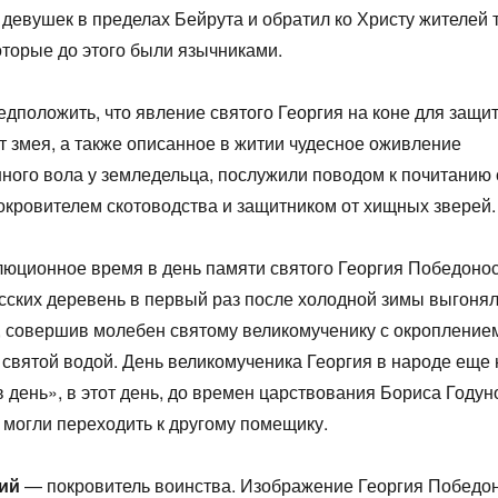
девушек в пределах Бейрута и обратил ко Христу жителей 
оторые до этого были язычниками.
едположить, что явление святого Георгия на коне для защи
т змея, а также описанное в житии чудесное оживление
ного вола у земледельца, послужили поводом к почитанию 
окровителем скотоводства и защитником от хищных зверей.
юционное время в день памяти святого Георгия Победоно
сских деревень в первый раз после холодной зимы выгонял
 совершив молебен святому великомученику с окропление
святой водой. День великомученика Георгия в народе еще
день», в этот день, до времен царствования Бориса Годун
 могли переходить к другому помещику.
гий
— покровитель воинства. Изображение Георгия Победо