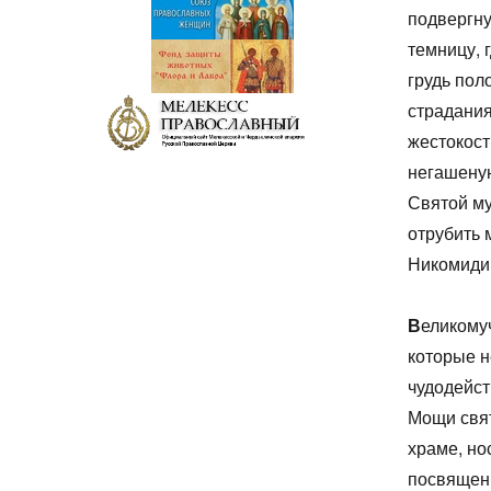
подвергну
темницу, 
грудь пол
страдания
жестокост
негашеную
Святой му
отрубить 
Никомидии
В
еликому
которые н
чудодейс
Мощи свят
храме, но
посвящен