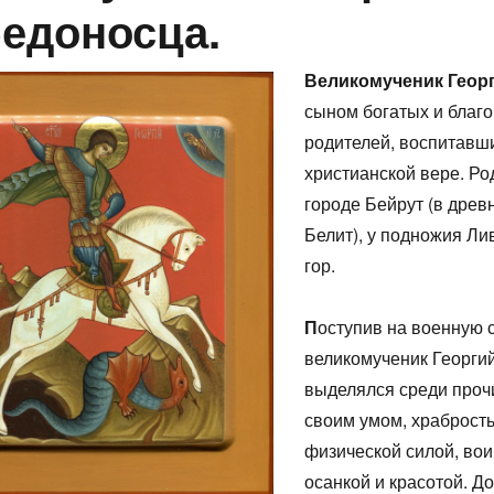
едоносца.
Великомученик Геор
сыном богатых и благ
родителей, воспитавши
христианской вере. Ро
городе Бейрут (в древ
Белит), у подножия Ли
гор.
П
оступив на военную 
великомученик Георги
выделялся среди проч
своим умом, храброст
физической силой, во
осанкой и красотой. Д