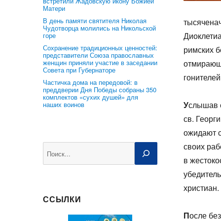
встретили Жадовскую икону Божией
Матери
В день памяти святителя Николая
тысяченач
Чудотворца молились на Никольской
Диоклети
горе
Сохранение традиционных ценностей:
римских б
представители Союза православных
женщин приняли участие в заседании
отмирающе
Совета при Губернаторе
гонителей
Частичка дома на передовой: в
преддверии Дня Победы собраны 350
комплектов «сухих душей» для
У
слышав 
наших воинов
св. Георг
ожидают с
своих раб
Поиск
в жестоко
убедитель
христиан.
ССЫЛКИ
П
осле бе