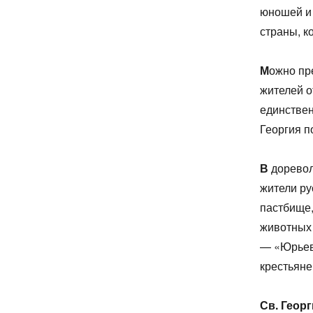
юношей и 
страны, к
М
ожно пр
жителей о
единствен
Георгия п
В
доревол
жители ру
пастбище,
животных 
— «Юрьев 
крестьяне
Св. Геор