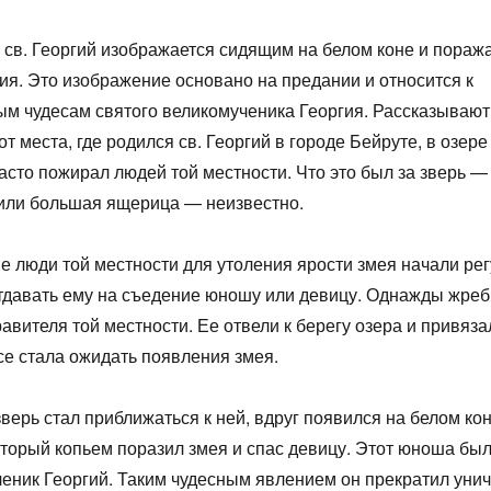
х св. Георгий изображается сидящим на белом коне и пора
ия. Это изображение основано на предании и относится к
м чудесам святого великомученика Георгия. Рассказывают,
от места, где родился св. Георгий в городе Бейруте, в озере
асто пожирал людей той местности. Что это был за зверь — 
или большая ящерица — неизвестно.
е люди той местности для утоления ярости змея начали ре
тдавать ему на съедение юношу или девицу. Однажды жре
равителя той местности. Ее отвели к берегу озера и привязал
се стала ожидать появления змея.
зверь стал приближаться к ней, вдруг появился на белом ко
торый копьем поразил змея и спас девицу. Этот юноша был
еник Георгий. Таким чудесным явлением он прекратил уни