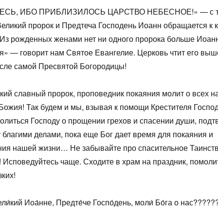
ЕСЬ, ИБО ПРИБЛИЗИЛОСЬ ЦАРСТВО НЕБЕСНОЕ!» — с т
еликий пророк и Предтеча Господень Иоанн обращается к 
Из рожденных женами нет ни одного пророка больше Иоан
я» — говорит нам Святое Евангелие. Церковь чтит его выш
сле самой Пресвятой Богородицы!
кий славный пророк, проповедник покаяния молит о всех на
Божия! Так будем и мы, взывая к помощи Крестителя Госпо
олиться Господу о прощении грехов и спасении души, под
 благими делами, пока еще Бог дает время для покаяния и
ния нашей жизни… Не забывайте про спасительное Таинст
 Исповедуйтесь чаще. Сходите в храм на праздник, помоли
зких!
ли́кий Иоа́нне, Предте́че Госпо́день, моли́ Бо́га о нас?????