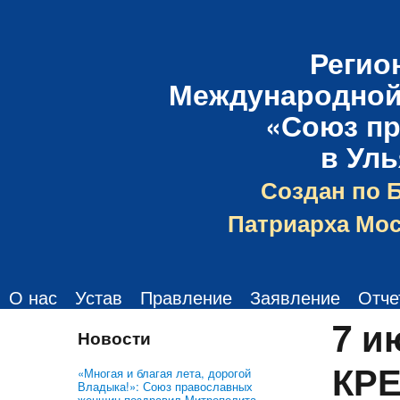
Регио
Международной
«Союз п
в Ул
Создан по 
Патриарха Мос
О нас
Устав
Правление
Заявление
Отче
7 
Новости
КР
«Многая и благая лета, дорогой
Владыка!»: Союз православных
женщин поздравил Митрополита