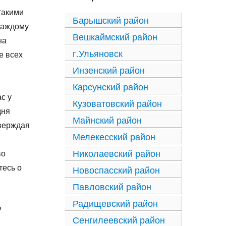
акими
Барышский район
каждому
Вешкаймский район
на
г.Ульяновск
е всех
Инзенский район
Карсунский район
с у
Кузоватовский район
дня
Майнский район
тверждая
Мелекесский район
Николаевский район
во
тесь о
Новоспасский район
Павловский район
Радищевский район
?
Сенгилеевский район