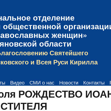
нальное отделение
 общественной организаци
равославных женщин»
ьяновской области
Благословению Святейшего
ковского и Всея Руси Кирилла
ты
Видео
СМИ о нас
Новости
Контакты
июля РОЖДЕСТВО ИОА
ЕСТИТЕЛЯ