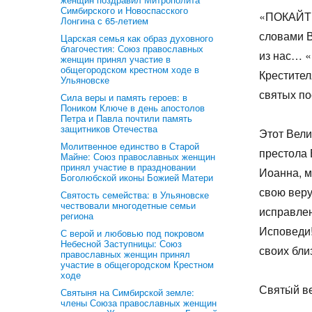
Симбирского и Новоспасского
«ПОКАЙТ
Лонгина с 65-летием
словами В
Царская семья как образ духовного
благочестия: Союз православных
из нас… «
женщин принял участие в
общегородском крестном ходе в
Крестител
Ульяновске
святых по
Сила веры и память героев: в
Поником Ключе в день апостолов
Петра и Павла почтили память
защитников Отечества
Этот Вели
Молитвенное единство в Старой
престола 
Майне: Союз православных женщин
принял участие в праздновании
Иоанна, м
Боголюбской иконы Божией Матери
свою веру
Святость семейства: в Ульяновске
чествовали многодетные семьи
исправле
региона
Исповеди!
С верой и любовью под покровом
Небесной Заступницы: Союз
своих бли
православных женщин принял
участие в общегородском Крестном
ходе
Святы́й ве
Святыня на Симбирской земле:
члены Союза православных женщин