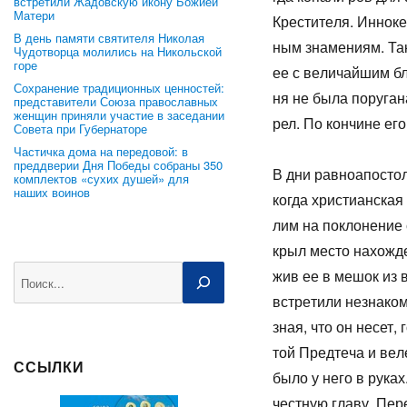
встретили Жадовскую икону Божией
Матери
Кре­сти­те­ля. Ин­но­
В день памяти святителя Николая
ным зна­ме­ни­ям. Так
Чудотворца молились на Никольской
горе
ее с ве­ли­чай­шим бл
Сохранение традиционных ценностей:
ня не бы­ла по­ру­га­
представители Союза православных
женщин приняли участие в заседании
рел. По кон­чине его 
Совета при Губернаторе
Частичка дома на передовой: в
преддверии Дня Победы собраны 350
В дни рав­ноап­о­столь
комплектов «сухих душей» для
наших воинов
ко­гда хри­сти­ан­ска
лим на по­кло­не­ние
крыл ме­сто на­хож­де
Поиск
жив ее в ме­шок из в
встре­ти­ли незна­ко­
зная, что он несет, 
той Пред­те­ча и ве­л
ССЫЛКИ
бы­ло у него в ру­ках
чест­ную гла­ву. Пе­р