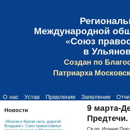
Региональ
Международной общ
«Союз право
в Ульяно
Создан по Благо
Патриарха Московск
О нас
Устав
Правление
Заявление
Отче
9 марта-Д
Новости
Предтечи.
«Многая и благая лета, дорогой
Владыка!»: Союз православных
Св.пр. Иоанне Пре
женщин поздравил Митрополита