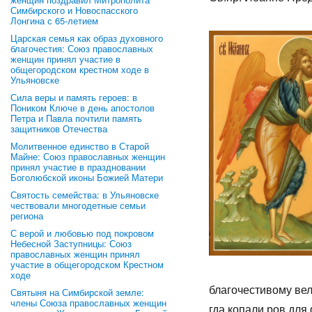
Симбирского и Новоспасского
Лонгина с 65-летием
Царская семья как образ духовного
благочестия: Союз православных
женщин принял участие в
общегородском крестном ходе в
Ульяновске
Сила веры и память героев: в
Поником Ключе в день апостолов
Петра и Павла почтили память
защитников Отечества
Молитвенное единство в Старой
Майне: Союз православных женщин
принял участие в праздновании
Боголюбской иконы Божией Матери
Святость семейства: в Ульяновске
чествовали многодетные семьи
региона
С верой и любовью под покровом
Небесной Заступницы: Союз
православных женщин принял
участие в общегородском Крестном
ходе
бла­го­че­сти­во­му в
Святыня на Симбирской земле:
члены Союза православных женщин
гда ко­па­ли ров для 