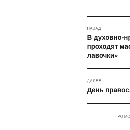
Навигация
НАЗАД
по
В духовно-н
Предыдущая
проходят ма
запись:
записям
лавочки»
ДАЛЕЕ
День правос
Следующая
запись:
РО МОО