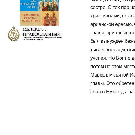
сест­ре. С тех пор че
хри­сти­а­на­ми, по­к
ари­ан­ской ере­сью. 
гла­вы, при­пи­сы­вая 
был вы­нуж­ден бе­жа
ты­вал впо­след­стви
уче­ния. Но Бог не до­
по­том на этом ме­сте
Мар­кел­лу свя­той Ио
гла­вы. Это об­ре­те­
се­на в Емес­су, а за­