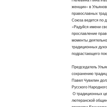
женщин» в Ульяновс
православных тради
Союза ведется по 
«Радуйся имени св
прославление прав
моменты деятельно
традиционных духо
подрастающего пок
Председатель Улья
сохранению традиц
Павел Чувилин дол
Русского Народн
О традиционных це
лютеранской общины
пропства Евангели