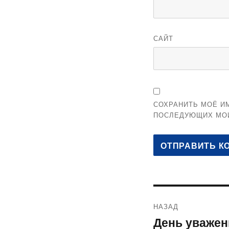
САЙТ
СОХРАНИТЬ МОЁ ИМ
ПОСЛЕДУЮЩИХ МО
Навигация
НАЗАД
по
День уважен
Предыдущая