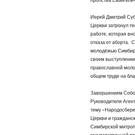
Иерей Дмитрий Суб
Церкви затронул те
работе, которая в
отказа от аборта. 
молодёжью Симбирс
своем выступлении
православной моло
общем труде на бл
Завершением Собо
Руководителя Агент
тему «Народосбереж
Церкви и гражданс
Симбирской митроп
государственной р