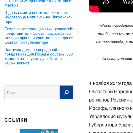
встретили Жадовскую икону Божией
Матери
В день памяти святителя Николая
Чудотворца молились на Никольской
горе
«Рост народонасе
Сохранение традиционных ценностей:
представители Союза православных
чтобы все мы вме
женщин приняли участие в заседании
нашего народа, а в
Совета при Губернаторе
Частичка дома на передовой: в
преддверии Дня Победы собраны 350
комплектов «сухих душей» для
Из выступления
наших воинов
1 ноября 2019 года
Поиск
Областной Народны
регионов России» 
Иосифа, главного 
Управления мусуль
ССЫЛКИ
Губернатора Ульян
участие представит