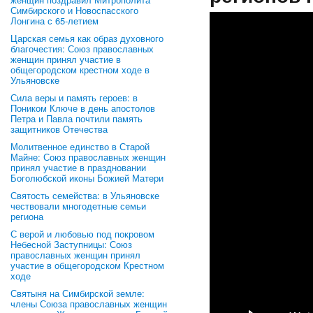
Симбирского и Новоспасского
Лонгина с 65-летием
Царская семья как образ духовного
благочестия: Союз православных
женщин принял участие в
общегородском крестном ходе в
Ульяновске
Сила веры и память героев: в
Поником Ключе в день апостолов
Петра и Павла почтили память
защитников Отечества
Молитвенное единство в Старой
Майне: Союз православных женщин
принял участие в праздновании
Боголюбской иконы Божией Матери
Святость семейства: в Ульяновске
чествовали многодетные семьи
региона
С верой и любовью под покровом
Небесной Заступницы: Союз
православных женщин принял
участие в общегородском Крестном
ходе
Святыня на Симбирской земле:
члены Союза православных женщин