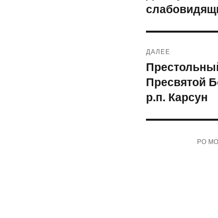
слабовидящи
запись:
записям
ДАЛЕЕ
Престольный
Следующая
Пресвятой Б
запись:
р.п. Карсун
РО МОО